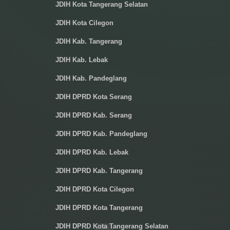
JDIH Kota Tangerang Selatan
JDIH Kota Cilegon
JDIH Kab. Tangerang
JDIH Kab. Lebak
JDIH Kab. Pandeglang
JDIH DPRD Kota Serang
JDIH DPRD Kab. Serang
JDIH DPRD Kab. Pandeglang
JDIH DPRD Kab. Lebak
JDIH DPRD Kab. Tangerang
JDIH DPRD Kota Cilegon
JDIH DPRD Kota Tangerang
JDIH DPRD Kota Tangerang Selatan