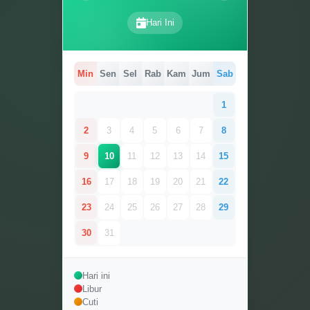
Hari Ini
Min
Sen
Sel
Rab
Kam
Jum
Sab
1
2
3
4
5
6
7
8
9
10
11
12
13
14
15
16
17
18
19
20
21
22
23
24
25
26
27
28
29
30
31
Hari ini
Libur
Cuti