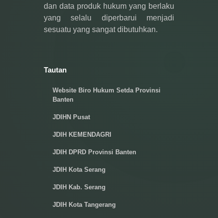
dan data produk hukum yang berlaku
yang selalu diperbarui menjadi
sesuatu yang sangat dibutuhkan.
Tautan
Website Biro Hukum Setda Provinsi
Banten
JDIHN Pusat
JDIH KEMENDAGRI
JDIH DPRD Provinsi Banten
JDIH Kota Serang
JDIH Kab. Serang
JDIH Kota Tangerang