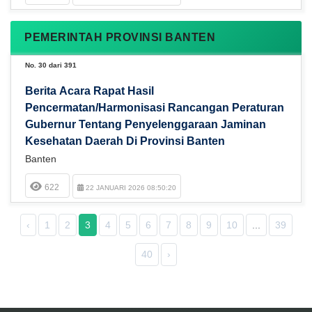
PEMERINTAH PROVINSI BANTEN
No. 30 dari 391
Berita Acara Rapat Hasil
Pencermatan/Harmonisasi Rancangan Peraturan
Gubernur Tentang Penyelenggaraan Jaminan
Kesehatan Daerah Di Provinsi Banten
Banten
622
22 JANUARI 2026 08:50:20
‹
1
2
3
4
5
6
7
8
9
10
...
39
40
›