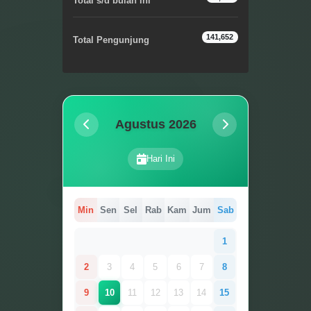
Total s/d bulan ini
141,652
Total Pengunjung
Agustus 2026
Hari Ini
Min
Sen
Sel
Rab
Kam
Jum
Sab
1
2
3
4
5
6
7
8
9
10
11
12
13
14
15